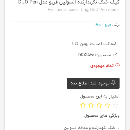
کیف خنک نگهدارنده انسولین فریو مدل DUO Pen
Frio insulin cooler bag, DUO Pen model
برند
:
فریو | Frio
ضمانت اصالت بودن کالا
کد محصول: DRX15651
اتمام موجودی
موجود شد اطلاع بده
امتیاز به این محصول
ویژگی های محصول
خنک نگهدارنده و محافظ انسولین