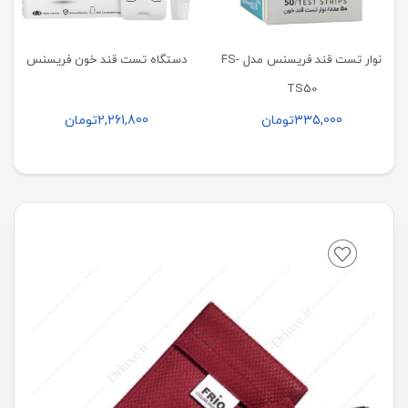
نوار تست قند فریسنس مدل FS-
دستگاه تست قند خون فریسنس
TS50
335,000
تومان
2,261,800
تومان