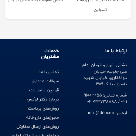
مشکلات دیابتی‌ها و تزریقات
اختلال مقاومت به انسولین در بدن
انسولین
ارتباط با ما
خدمات
مشتریان
نشانی: تهران، اتوبان امام
علی جنوب، خیابان
تماس با ما
ذوالفقاری، خیابان شهید
سوالات متداول
ناصری، پلاک 309
قوانین و مقررات
شماره تماس: 91003055-
درباره دکتر لوکس
021 / 33738888-021
روش‌های پرداخت
ایمیل: info@drluxe.ir
مجوزهای داروخانه
روش‌های ارسال سفارش
راهنمای خرید از دکتر لوکس