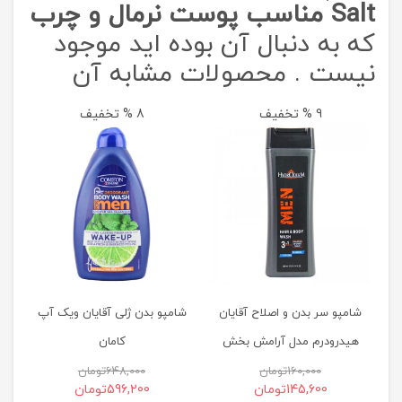
Salt مناسب پوست نرمال و چرب
که به دنبال آن بوده اید موجود
نیست . محصولات مشابه آن
9 % تخفیف
8 % تخفیف
شام
شامپو سر بدن و اصلاح آقایان
شامپو بدن ژلی آقایان ویک آپ
هیدرودرم مدل آرامش بخش
کامان
160,000
تومان
648,000
تومان
145,600
تومان
596,200
تومان