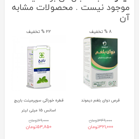
موجود نیست . محصولات مشابه
آن
8 % تخفیف
22 % تخفیف
ق
قرص دوای بلغم دیموند
قطره خوراکی سوپرمینت باریج
اسانس 15 میلی لیتر
349,000
تومان
69,000
تومان
321,000
تومان
53,850
تومان