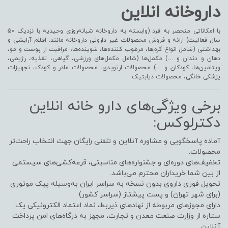
داروخانه انلاین
با امکاناتی منحصر به فرد (وابسته به داروخانه شبانه‌روزی وحیدیه با نزدیک 50
سال فعالیت) ارائه و فروش محصولات غیر داروئی داروخانه مانند: اقلام آرایشی و
بهداشتی (شامل انواع کرم‌ها، مرطوب کننده‌ها، شوینده‌ها، مراقبت از پوست و مو،
دهان و دندان و …) مکمل‌ها (شامل مکمل‌های ورزشی، گیاهی، تغذیه، رژیمی،
ویتامین‌ها، کودکان و …) محصولات ارتوپدی، محصولات مادر و کودک، تجهیزات
پزشکی خانگی، محصولات دیابتیک.
برخی ویژگی‌های دارو خانه انلاین
دکترلوکس:
آماده پاسخگویی و مشاوره آنلاین و تلفنی رایگان جهت انتخاب راحت‌تر
محصولات.
تخفیف‌های دوره‌ای و جشنواره‌های مناسبتی، قرعه‌کشی‌های سیستمی
از بین شما خریداران محترم می‌باشد.
تحویل فوری داروی بدون نسخه به سراسر ایران به‌وسیله پیک موتوری
(برای شهر تهران) و پست پیشتاز (سراسر کشور)
دارای مجوزهای مربوطه از نهادهای ذیربط، نماد اعتماد الکترونیکی یک
ستاره از وزارت صنعت معدن و تجارت، مجهز به درگاه‌های امن پرداخت
آنلاین