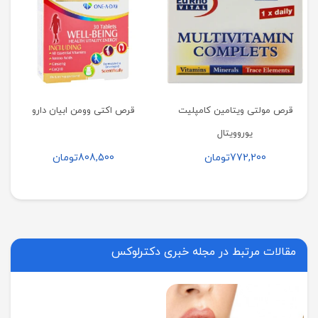
قرص مولتی ویتامین کامپلیت
قرص اکتی وومن ابیان دارو
یوروویتال
772,200
تومان
808,500
تومان
مقالات مرتبط در مجله خبری دکترلوکس