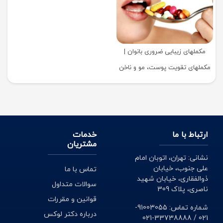
مکملهای زیبایی ضروری بانوان |
مکملهای تقویت پوست، مو و ناخن
ارتباط با ما
خدمات
مشتریان
نشانی: تهران، اتوبان امام
علی جنوب، خیابان
تماس با ما
ذوالفقاری، خیابان شهید
سوالات متداول
ناصری، پلاک 309
قوانین و مقررات
شماره تماس: 91003055-
درباره دکتر لوکس
021 / 33738888-021