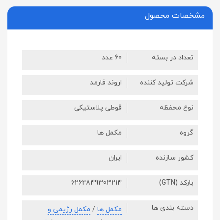
مشخصات محصول
تعداد در بسته
60 عدد
شرکت تولید کننده
اروند فارمد
نوع محفظه
قوطی پلاستیکی
گروه
مکمل ها
کشور سازنده
ایران
بارکد (GTN)
6262849303214
دسته بندی ها
مکمل ها
/
مکمل رژیمی و