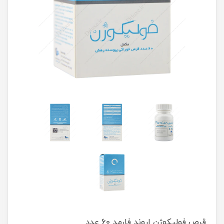
قرص فولیکوژن اروند فارمد 60 عدد