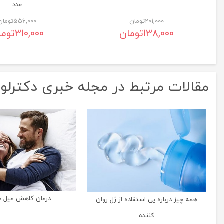
عدد
201,000
تومان
556,000
تومان
138,000
تومان
310,000
توما
مقالات مرتبط در مجله خبری دکترل
درمان کاهش میل 
همه چیز درباره یی استفاده از ژل روان
کننده