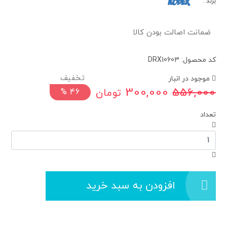
برند
:
ضمانت اصالت بودن کالا
کد محصول: DRX10603
موجود در انبار
300,000
556,000
تومان
%
46
تعداد
افزودن به سبد خرید