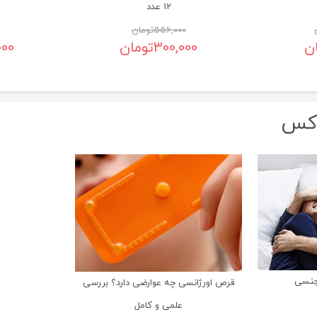
12 عدد
556,000
تومان
ن
300,000
تومان
000
وکس
جنسی
قرص اورژانسی چه عوارضی دارد؟ بررسی
علمی و کامل