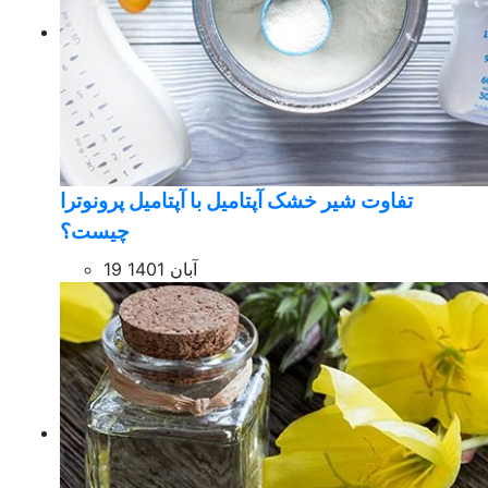
تفاوت شیر خشک آپتامیل با آپتامیل پرونوترا
چیست؟
19 آبان 1401