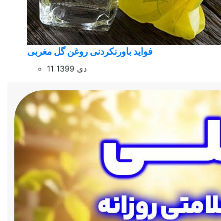
فواید باورنکردنی روغن گل مغربی
11 دی 1399