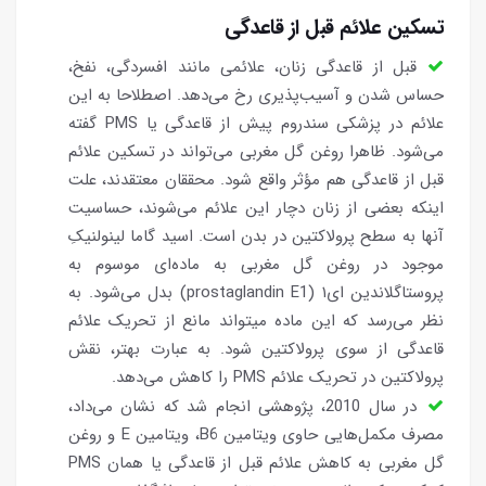
تسکین علائم قبل از قاعدگی
قبل از قاعدگی زنان، علائمی مانند افسردگی، نفخ،
حساس شدن و آسیب‌پذیری رخ می‌دهد. اصطلاحا به این
علائم در پزشکی سندروم پیش از قاعدگی یا PMS گفته
می‌شود. ظاهرا روغن گل مغربی می‌تواند در تسکین علائم
قبل از قاعدگی هم مؤثر واقع شود. محققان معتقدند، علت
اینکه بعضی از زنان دچار این علائم می‌شوند، حساسیت
آنها به سطح پرولاکتین در بدن است. اسید گاما لینولنیکِ
موجود در روغن گل مغربی به ماده‌ای موسوم به
پروستاگلاندین ای‌۱ (prostaglandin E1) بدل می‌شود. به
نظر می‌رسد که این ماده میتواند مانع از تحریک علائم
قاعدگی از سوی پرولاکتین شود. به عبارت بهتر، نقش
پرولاکتین در تحریک علائم PMS را کاهش می‌دهد.
در سال 2010، پژوهشی انجام شد که نشان می‌داد،
مصرف مکمل‌هایی حاوی ویتامین B6، ویتامین E و روغن
گل مغربی به کاهش علائم قبل از قاعدگی یا همان PMS