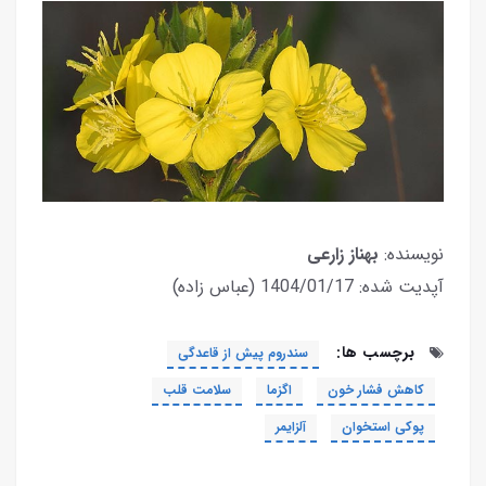
نویسنده:
بهناز زارعی
آپدیت شده: 1404/01/17 (عباس زاده)
برچسب ها:
سندروم پیش از قاعدگی
کاهش فشار خون
اگزما
سلامت قلب
پوکی استخوان
آلزایمر