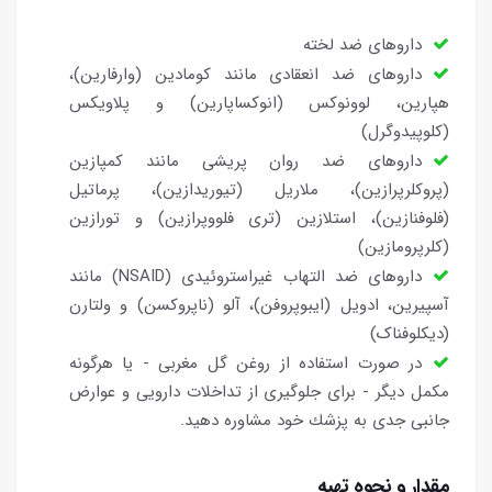
داروهای ضد لخته
داروهای ضد انعقادی مانند کومادین (وارفارین)،
هپارین، لوونوکس (انوکساپارین) و پلاویکس
(کلوپیدوگرل)
داروهای ضد روان پریشی مانند کمپازین
(پروکلرپرازین)، ملاریل (تیوریدازین)، پرماتیل
(فلوفنازین)، استلازین (تری فلووپرازین) و تورازین
(کلرپرومازین)
داروهای ضد التهاب غیراستروئیدی (NSAID) مانند
آسپیرین، ادویل (ایبوپروفن)، آلو (ناپروکسن) و ولتارن
(دیکلوفناک)
در صورت استفاده از روغن گل مغربی - یا هرگونه
مكمل دیگر - برای جلوگیری از تداخلات دارویی و عوارض
جانبی جدی به پزشك خود مشاوره دهید.
مقدار و نحوه تهیه