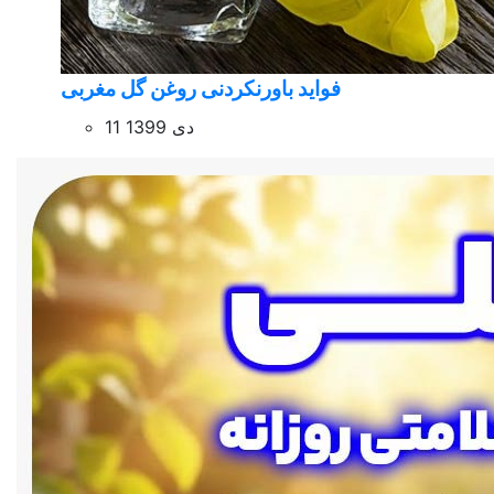
فواید باورنکردنی روغن گل مغربی
11 دی 1399