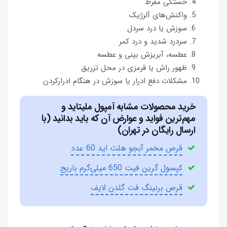
خستگی مفرط
واکنش‌های آلرژیک
سوزش یا درد سردل
سردرد شدید و درد کمر
عطسه، آبریزش بینی و عطسه
ظهور راش یا قرمزی در محل تزریق
مشکلات دفع ادرار یا سوزش در هنگام ادرارکردن
خرید محصولات مشابه آمپول ملیتاید و
مهم‌ترین فواید و عوارض آن که باید بدانید (با
ارسال رایگان در تهران)
قرص مخمر آبجو هلث اید 60 عدد
کپسول گرین فیت 650 میلی‌گرم باریج
قرص برنینگ فت گلدن لایف