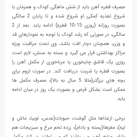
مصرف قطره آهن باید از شش ماهگی کودک و همزمان با
شروع تغذیه کمکی او شروع شده و تا پایان 2 سالگی
بصورت روزانه (روزی 15-10 قطره) ادامه یابد. بعد از 2
سالگی، در صورتی که رشد کودک با توجه به نمودارهای قد
و وزن، همچنان دچار افت باشد، وی تحت مراقبت ویژه
مراکز بهداشتی قرار می گیرد و بسته به سنش، لازم است
روزی یک قاشق چایخوری یا مرباخوری از مکمل آهن را
بصورت قطره یا شربت دریافت کند. در صورت لزوم برای
بچه های بزرگتر(مثلا 5 سال به بالا)، مصرف مکمل ها
ممکن است بشکل قرص و بصورت یک روز در میان ادامه
یابد.
برخی ازغذاها مثل گوشت، حبوبات(عدس، لوبیا، ماش و
لپه)، مغزها(پسته و بادام)، زرده تخم مرغ و سبزیجات هم
دارای منابع آهن می باشند که می توانند در کنار مکمل