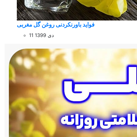
فواید باورنکردنی روغن گل مغربی
11 دی 1399