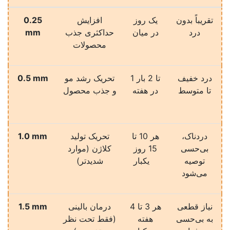
تقریباً بدون
یک روز
افزایش
0.25
درد
در میان
حداکثری جذب
mm
محصولات
درد خفیف
1 تا 2 بار
تحریک رشد مو
0.5 mm
تا متوسط
در هفته
و جذب محصول
دردناک،
هر 10 تا
تحریک تولید
1.0 mm
بی‌حسی
15 روز
کلاژن (موارد
توصیه
یکبار
شدیدتر)
می‌شود
نیاز قطعی
هر 3 تا 4
درمان بالینی
1.5 mm
به بی‌حسی
هفته
(فقط تحت نظر