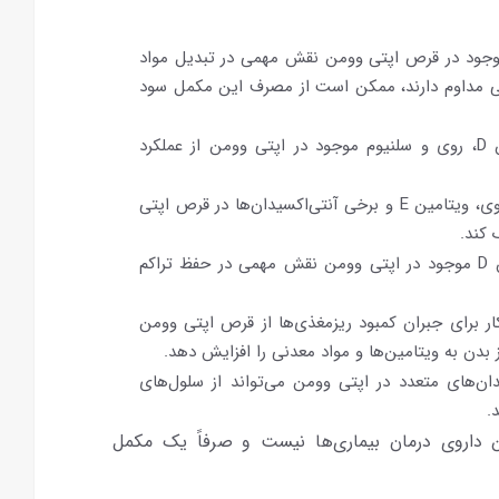
یش سطح انرژی: ویتامین‌های گروه B موجود در قرص اپتی وومن نقش مهمی در تبدیل مواد
گی مداوم دارند، ممکن است از مصرف این مکمل سود
تقویت سیستم ایمنی: ویتامین C، ویتامین D، روی و سلنیوم موجود در اپتی وومن از عملکرد
سلامت پوست، مو و ناخن: وجود بیوتین، روی، ویتامین E و برخی آنتی‌اکسیدان‌ها در قرص اپتی
کند.
سلامت استخوان: کلسیم، منیزیم و ویتامین D موجود در اپتی وومن نقش مهمی در حفظ تراکم
ار برای جبران کمبود ریزمغذی‌ها از قرص اپتی وومن
ز بدن به ویتامین‌ها و مواد معدنی را افزایش دهد.
ن‌های متعدد در اپتی وومن می‌تواند از سلول‌های
.
 داروی درمان بیماری‌ها نیست و صرفاً یک مکمل