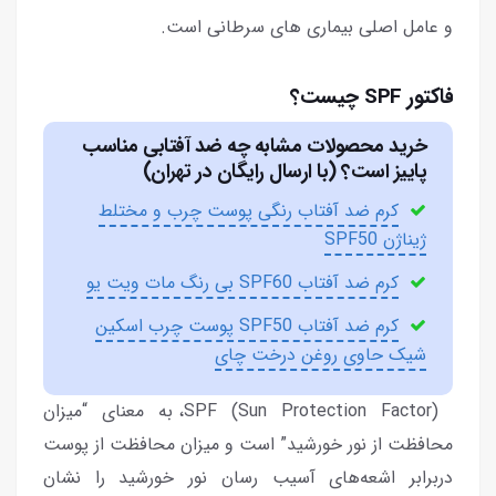
و عامل اصلی بیماری های سرطانی است.
فاکتور SPF چیست؟
خرید محصولات مشابه چه ضد آفتابی مناسب
پاییز است؟ (با ارسال رایگان در تهران)
کرم ضد آفتاب رنگی پوست چرب و مختلط
ژیناژن SPF50
کرم ضد آفتاب SPF60 بی رنگ مات ویت یو
کرم ضد آفتاب SPF50 پوست چرب اسکین
شیک حاوی روغن درخت چای
(SPF (Sun Protection Factor، به معنای “میزان
محافظت از نور خورشید” است و میزان محافظت از پوست
دربرابر اشعه‌های آسیب رسان نور خورشید را نشان