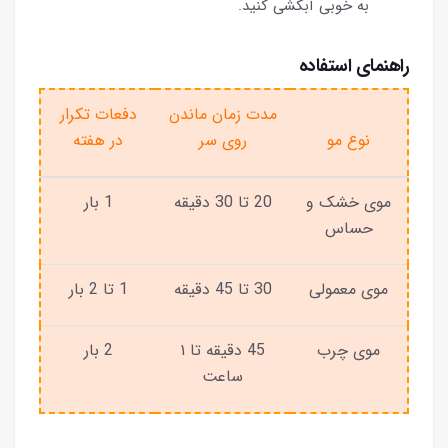
به خوبی آبکشی کنید.
راهنمای استفاده
مدت زمان ماندن
دفعات تکرار
نوع مو
روی سر
در هفته
موی خشک و
20 تا 30 دقیقه
1 بار
حساس
موی معمولی
30 تا 45 دقیقه
1 تا 2 بار
موی چرب
45 دقیقه تا ۱
2 بار
ساعت