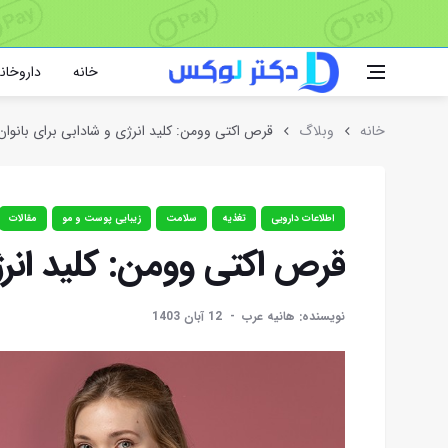
خانه
داروخانه
خانه
وبلاگ
قرص اکتی وومن: کلید انرژی و شادابی برای بانوان
اطلاعات دارویی
تغذیه
سلامت
زیبایی پوست و مو
مقالات
قرص اکتی وومن: کلید انرژ
نویسنده: هانیه عرب
12 آبان 1403